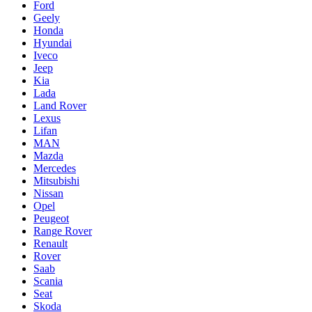
Ford
Geely
Honda
Hyundai
Iveco
Jeep
Kia
Lada
Land Rover
Lexus
Lifan
MAN
Mazda
Mercedes
Mitsubishi
Nissan
Opel
Peugeot
Range Rover
Renault
Rover
Saab
Scania
Seat
Skoda