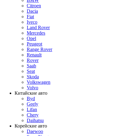
BMW
Citroen
Dacia
Fiat
Iveco
Land Rover
Mercedes
Opel
Peugeot
Range Rover
Renault
Rover
Saab
Seat
Skoda
Volkswagen
Volvo
Китайские авто
Byd
Geely
Lifan
Chery
Daihatsu
Корейские авто
Daewoo