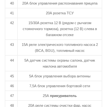
40
20А блок управления распознавания прицепа
41
20А розетка ТСУ
42
15/30А розетка 12 В (рядом с рычагом
стояночного тормоза), розетка (12 В) слева в
багажном отсеке
43
15А реле электрического топливного насоса 2
(ВСА, BGU), топливный насос
44
5А датчик системы охраны салона, датчик
наклона автомобиля
45
5А блок управления выбора антенны
46
7,5А блок управления бортовой сети
47
25А
прикуриватель
48
20А реле системы очистки фар, насос