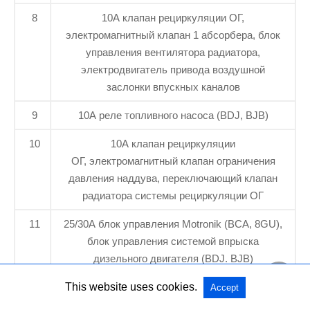
8
10А клапан рециркуляции ОГ,
электромагнитный клапан 1 абсорбера, блок
управления вентилятора радиатора,
электродвигатель привода воздушной
заслонки впускных каналов
9
10А реле топливного насоса (BDJ, BJB)
10
10А клапан рециркуляции
ОГ, электромагнитный клапан ограничения
давления наддува, переключающий клапан
радиатора системы рециркуляции ОГ
11
25/30А блок управления Motronik (ВСА, 8GU),
блок управления системой впрыска
дизельного двигателя (BDJ. BJB)
12
10А лямбда-зонд (ВСА), лямбда-зонд после
This website uses cookies.
Accept
катализатора (ВСА)