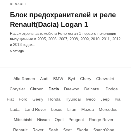
RENAULT
Блок предохранителей и реле
Renault(Dacia) Logan 1
Рассмотрены автомобили Рено логан 1 первого поколения
выпущенные в 2005, 2006, 2007, 2008, 2009, 2010, 2011, 2012
и 2013 годах…
5 лет ago
Alfa Romeo
Audi
BMW
Byd
Chery
Chevrolet
Chrysler
Citroen
Dacia
Daewoo
Daihatsu
Dodge
Fiat
Ford
Geely
Honda
Hyundai
Iveco
Jeep
Kia
Lada
Land Rover
Lexus
Lifan
Mazda
Mercedes
Mitsubishi
Nissan
Opel
Peugeot
Range Rover
Renault
Rover
Saab
Seat
Skoda
SsangYong