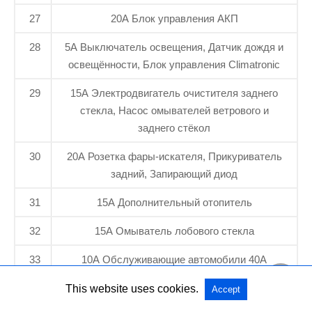
27
20А Блок управления АКП
28
5A Выключатель освещения, Датчик дождя и
освещённости, Блок управления Climatronic
29
15A Электродвигатель очистителя заднего
стекла, Насос омывателей ветрового и
заднего стёкол
30
20А Розетка фары-искателя, Прикуриватель
задний, Запирающий диод
31
15A Дополнительный отопитель
32
15A Омыватель лобового стекла
33
10A Обслуживающие автомобили 40А
Выключатель отопителя и выбора режима
This website uses cookies.
Accept
работы, Реле приточного вентилятора, Блок
управления климатической установки