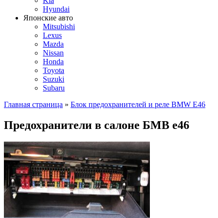
Kia
Hyundai
Японские авто
Mitsubishi
Lexus
Mazda
Nissan
Honda
Toyota
Suzuki
Subaru
Главная страница
»
Блок предохранителей и реле BMW E46
Предохранители в салоне БМВ е46