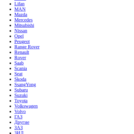
Lifan
MAN
Mazda
Mercedes
Mitsubishi
Nissan
Opel
Peugeot
Range Rover
Renault
Rover
Saab
Scania
Seat
Skoda
SsangYong
Subaru
Suzuki
Toyota
Volkswagen
Volvo
ГАЗ
Другие
ЗАЗ
ЗИЛ