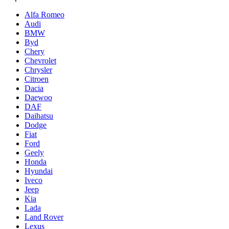
Alfa Romeo
Audi
BMW
Byd
Chery
Chevrolet
Chrysler
Citroen
Dacia
Daewoo
DAF
Daihatsu
Dodge
Fiat
Ford
Geely
Honda
Hyundai
Iveco
Jeep
Kia
Lada
Land Rover
Lexus