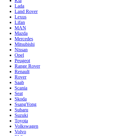
Kia
Lada
Land Rover
Lexus
Lifan
MAN
Mazda
Mercedes
Mitsubishi
Nissan
Opel
Peugeot
Range Rover
Renault
Rover
Saab
Scania
Seat
Skoda
SsangYong
Subaru
Suzuki
Toyota
Volkswagen
Volvo