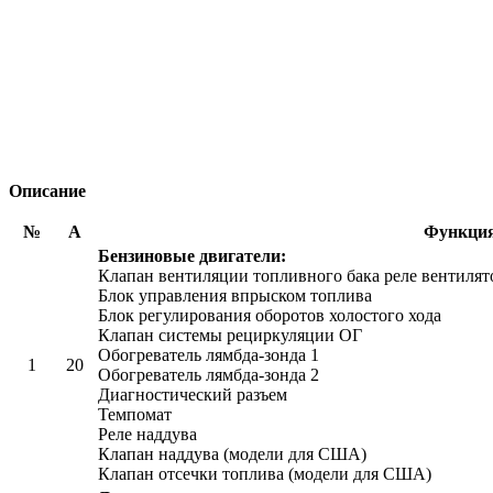
Описание
№
А
Функция
Бензиновые двигатели:
Клапан вентиляции топливного бака реле вентилят
Блок управления впрыском топлива
Блок регулирования оборотов холостого хода
Клапан системы рециркуляции ОГ
Обогреватель лямбда-зонда 1
1
20
Обогреватель лямбда-зонда 2
Диагностический разъем
Темпомат
Реле наддува
Клапан наддува (модели для США)
Клапан отсечки топлива (модели для США)