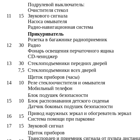
Подрулевой выключатель:
Очистителя стекол
11
15
Звукового сигнала
Насоса омывателя
Радио-навигационная система
Прикуриватель
Розетка в багажнике радиоприемник
12
30
Радио
Фонарь освещения перчаточного ящика
CD-чеинджер
13
30
Стеклоподъемники передних дверей
7,5
Стеклоподъемники всех дверей
Щиток приборов (часы)
14
10
Реле стеклоочистителя и омывателя
Мобильный телефон
Блок подушек безопасности
15
10
Блок распознавания детского сиденья
Датчик боковых подушек безопасности
Привод наружных зеркал и обогреватель зеркал
16
15
Система помощи при парковке
17
15
Звуковой сигнал
Щиток приборов
Транспордер и приемник сигнала от пульта дистан