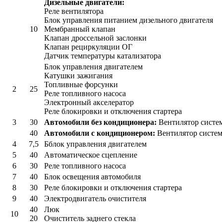
Дизельные двигатели:
Реле вентилятора
Блок управления питанием дизельного двигателя
10
Мембранный клапан
Клапан дроссельной заслонки
Клапан рециркуляции ОГ
Датчик температуры катализатора
Блок управления двигателем
Катушки зажигания
Топливные форсунки
2
25
Реле топливного насоса
Электронный акселератор
Реле блокировки и отключения стартера
3
30
Автомобили без кондиционера:
Вентилятор систе
40
Автомобили с кондиционером:
Вентилятор систе
4
7,5
Бблок управления двигателем
5
40
Автоматическое сцепление
6
30
Реле топливного насоса
7
40
Блок освещения автомобиля
8
30
Реле блокировки и отключения стартера
9
40
Электродвигатель очистителя
40
Люк
10
20
Очиститель заднего стекла