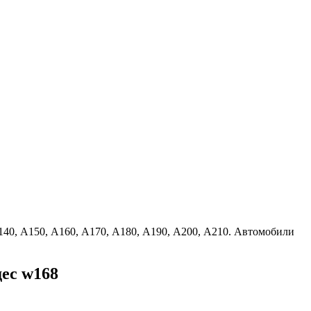
140, А150, А160, А170, А180, А190, А200, А210. Автомобили
ес w168