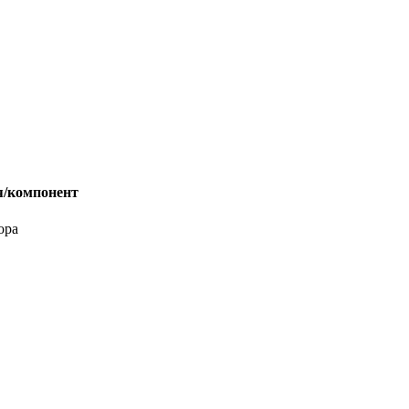
/компонент
ора