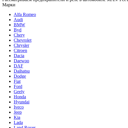
Марки
Alfa Romeo
Audi
BMW
Byd
Chery
Chevrolet
Chrysler
Citroen
Dacia
Daewoo
DAF
Daihatsu
Dodge
Fiat
Ford
Geely
Honda
Hyundai
Iveco
Jeep
Kia
Lada
Land Rover