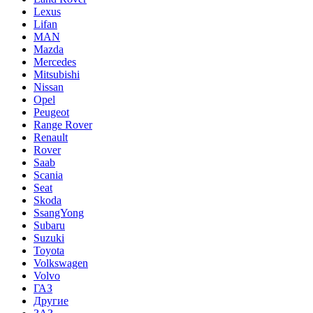
Lexus
Lifan
MAN
Mazda
Mercedes
Mitsubishi
Nissan
Opel
Peugeot
Range Rover
Renault
Rover
Saab
Scania
Seat
Skoda
SsangYong
Subaru
Suzuki
Toyota
Volkswagen
Volvo
ГАЗ
Другие