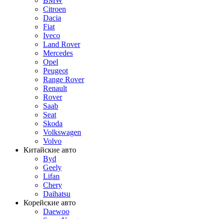
BMW
Citroen
Dacia
Fiat
Iveco
Land Rover
Mercedes
Opel
Peugeot
Range Rover
Renault
Rover
Saab
Seat
Skoda
Volkswagen
Volvo
Китайские авто
Byd
Geely
Lifan
Chery
Daihatsu
Корейские авто
Daewoo