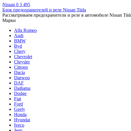
Nissan
0
3 495
Блок предохранителей и реле Nissan Tiida
Рассматриваем предохранители и реле в автомобиле Nissan Tiid
Марки
Alfa Romeo
Audi
BMW
Byd
Chery
Chevrolet
Chrysler
Citroen
Dacia
Daewoo
DAF
Daihatsu
Dodge
Fiat
Ford
Geely
Honda
Hyundai
Iveco
Jeep