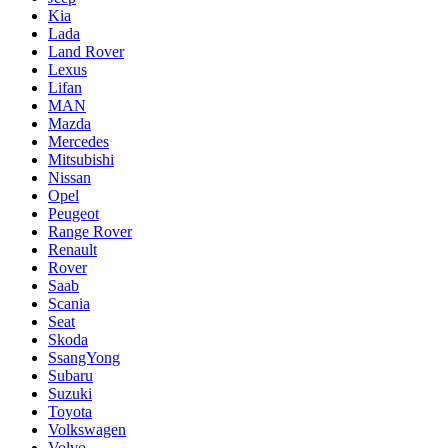
Kia
Lada
Land Rover
Lexus
Lifan
MAN
Mazda
Mercedes
Mitsubishi
Nissan
Opel
Peugeot
Range Rover
Renault
Rover
Saab
Scania
Seat
Skoda
SsangYong
Subaru
Suzuki
Toyota
Volkswagen
Volvo