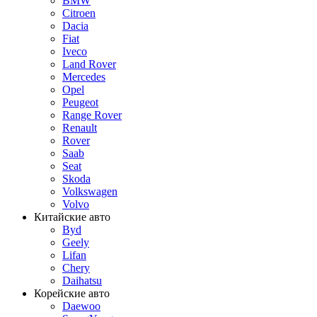
BMW
Citroen
Dacia
Fiat
Iveco
Land Rover
Mercedes
Opel
Peugeot
Range Rover
Renault
Rover
Saab
Seat
Skoda
Volkswagen
Volvo
Китайские авто
Byd
Geely
Lifan
Chery
Daihatsu
Корейские авто
Daewoo