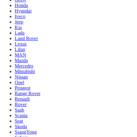
Honda
Hyundai
Iveco
Jeep
Kia
Lada
Land Rover
Lexus
Lifan
MAN
Mazda
Mercedes
Mitsubishi
Nissan
Opel
Peugeot
Range Rover
Renault
Rover
Saab
Scania
Seat
Skoda
SsangYong