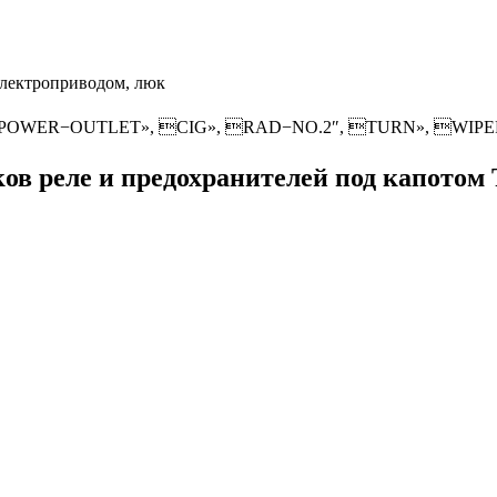
электроприводом, люк
и: POWER−OUTLET», CIG», RAD−NO.2″, TURN», WI
ов реле и предохранителей под капотом