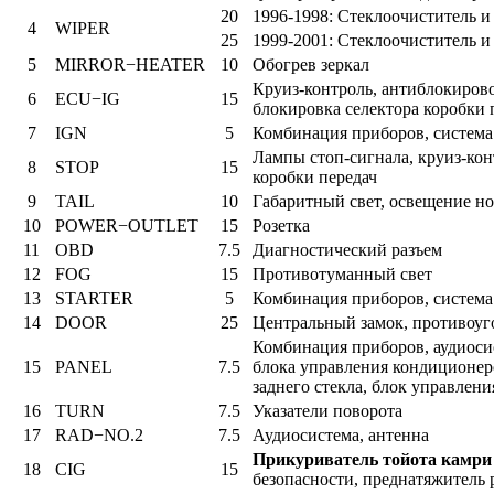
20
1996-1998: Стеклоочиститель и
4
WIPER
25
1999-2001: Стеклоочиститель и
5
MIRROR−HEATER
10
Обогрев зеркал
Круиз-контроль, антиблокирово
6
ECU−IG
15
блокировка селектора коробки 
7
IGN
5
Комбинация приборов, система 
Лампы стоп-сигнала, круиз-кон
8
STOP
15
коробки передач
9
TAIL
10
Габаритный свет, освещение но
10
POWER−OUTLET
15
Розетка
11
OBD
7.5
Диагностический разъем
12
FOG
15
Противотуманный свет
13
STARTER
5
Комбинация приборов, система
14
DOOR
25
Центральный замок, противоуго
Комбинация приборов, аудиосис
15
PANEL
7.5
блока управления кондиционеро
заднего стекла, блок управлен
16
TURN
7.5
Указатели поворота
17
RAD−NO.2
7.5
Аудиосистема, антенна
Прикуриватель тойота камри
18
CIG
15
безопасности, преднатяжитель 