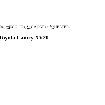
PER», ECU−IG», GAUGE» и HEATER»
 Toyota Camry XV20