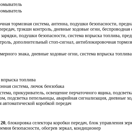
 омыватель
 омыватель
чная тормозная система, антенна, подушки безопасности, предн
передач, трэкшн контроль, дневные ходовые огни, беспроводная
зарядки, подушки безопасности, система впрыска топлива, пре
троль, дополнительный стоп-сигнал, антиблокировочная тормозн
мерного знака, дневные ходовые огни, система впрыска топлива
 впрыска топлива
нная система, лючок бензобака
тема, прикуриватель, освещение перчаточного ящика, подсветк
м, подсветка пепельницы, аварийная сигнализация, дневные хо
ия автоматической коробкой передач
 20
, блокировка селектора коробки передач, блок управления зе
ремня безопасности, обогрев зеркал, кондиционер