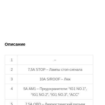
Описание
1
–
2
7,5A STOP – Лампы стоп-сигнала
3
10A S/ROOF – Люк
4
5A AM1 – Предохранители: “IG1 NO.1”,
“IG1 NO.2”, “IG1 NO.3”, “ACC”
5
7,5A OBD – Диагностический разъем