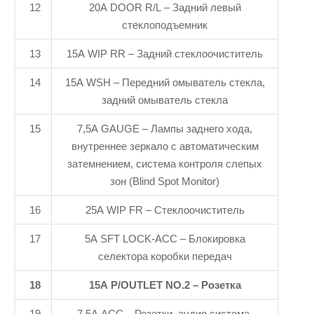
12
20A DOOR R/L – Задний левый
стеклоподъемник
13
15A WIP RR – Задний стеклоочиститель
14
15A WSH – Передний омыватель стекла,
задний омыватель стекла
15
7,5A GAUGE – Лампы заднего хода,
внутреннее зеркало с автоматическим
затемнением, система контроля слепых
зон (Blind Spot Monitor)
16
25A WIP FR – Стеклоочиститель
17
5A SFT LOCK-ACC – Блокировка
селектора коробки передач
18
15A P/OUTLET NO.2 – Розетка
19
7,5A ACC – Розетки, аудио система,