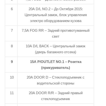
6
20A D/L NO.2 – До Октября 2015:
Центральный замок, блок управления
электро оборудованием кузова
7
7,5A FOG RR – Задний противотуманный
свет
8
10A D/L BACK – Центральный замок
(дверь багажного отсека)
9
15A P/OUTLET NO.1 – Розетка
(прикуриватель)
10
20A DOOR D – Стеклоподъемник с
водительской стороны
11
20A DOOR R/R – Задний правый
стеклоподъемник