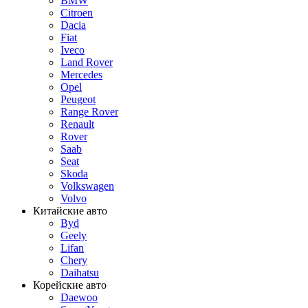
BMW
Citroen
Dacia
Fiat
Iveco
Land Rover
Mercedes
Opel
Peugeot
Range Rover
Renault
Rover
Saab
Seat
Skoda
Volkswagen
Volvo
Китайские авто
Byd
Geely
Lifan
Chery
Daihatsu
Корейские авто
Daewoo