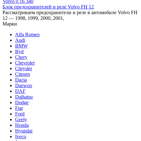
Volvo
0
16 340
Блок предохранителей и реле Volvo FH 12
Рассматриваем предохранители и реле в автомобиле Volvo FH
12 — 1998, 1999, 2000, 2001,
Марки
Alfa Romeo
Audi
BMW
Byd
Chery
Chevrolet
Chrysler
Citroen
Dacia
Daewoo
DAF
Daihatsu
Dodge
Fiat
Ford
Geely
Honda
Hyundai
Iveco