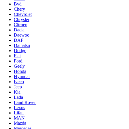
Byd
Chery
Chevrolet
Chrysler
Citroen
Dacia
Daewoo
DAF
Daihatsu
Dodge
Fiat
Ford
Geely
Honda
Hyundai
Iveco
Jeep
Kia
Lada
Land Rover
Lexus
Lifan
MAN
Mazda
Mercedes