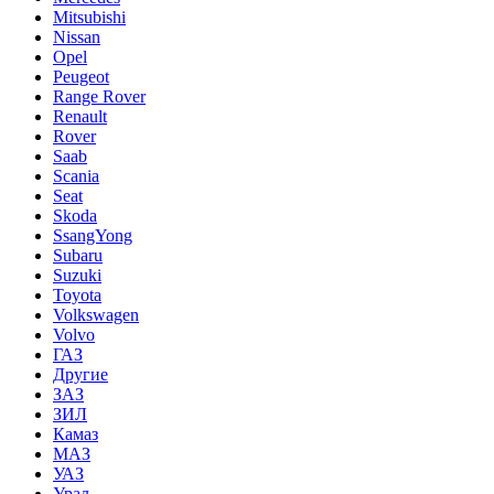
Mitsubishi
Nissan
Opel
Peugeot
Range Rover
Renault
Rover
Saab
Scania
Seat
Skoda
SsangYong
Subaru
Suzuki
Toyota
Volkswagen
Volvo
ГАЗ
Другие
ЗАЗ
ЗИЛ
Камаз
МАЗ
УАЗ
Урал