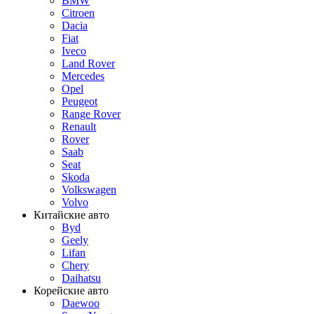
BMW
Citroen
Dacia
Fiat
Iveco
Land Rover
Mercedes
Opel
Peugeot
Range Rover
Renault
Rover
Saab
Seat
Skoda
Volkswagen
Volvo
Китайские авто
Byd
Geely
Lifan
Chery
Daihatsu
Корейские авто
Daewoo