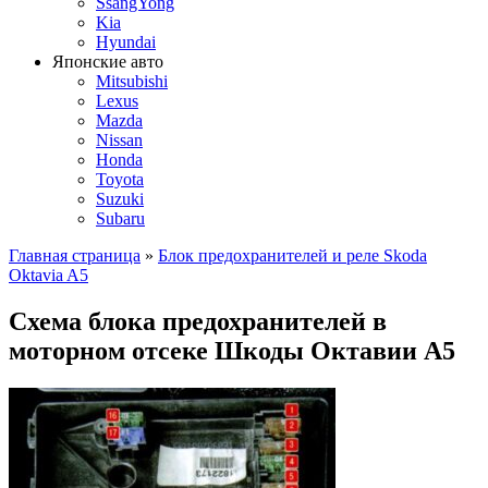
SsangYong
Kia
Hyundai
Японские авто
Mitsubishi
Lexus
Mazda
Nissan
Honda
Toyota
Suzuki
Subaru
Главная страница
»
Блок предохранителей и реле Skoda
Oktavia A5
Схема блока предохранителей в
моторном отсеке Шкоды Октавии А5