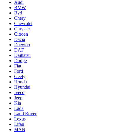
Audi
BMW
Byd
Chery
Chevrolet
Chrysler
Citroen
Dacia
Daewoo
DAF
Daihatsu
Dodge
Fiat
Ford
Geely
Honda
Hyundai
Iveco
Jeep
Kia
Lada
Land Rover
Lexus
Lifan
MAN