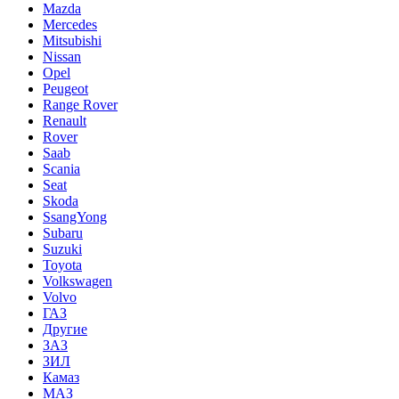
Mazda
Mercedes
Mitsubishi
Nissan
Opel
Peugeot
Range Rover
Renault
Rover
Saab
Scania
Seat
Skoda
SsangYong
Subaru
Suzuki
Toyota
Volkswagen
Volvo
ГАЗ
Другие
ЗАЗ
ЗИЛ
Камаз
МАЗ