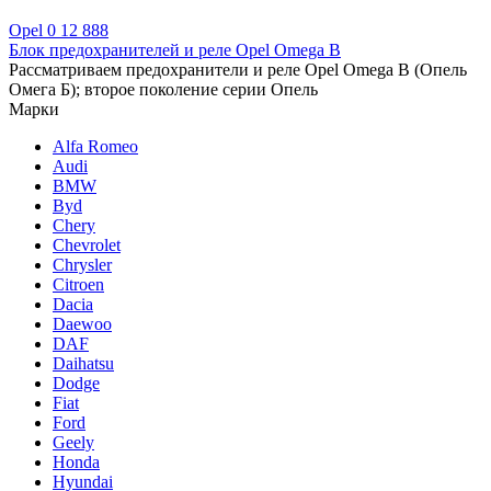
Opel
0
12 888
Блок предохранителей и реле Opel Omega B
Рассматриваем предохранители и реле Opel Omega B (Опель
Омега Б); второе поколение серии Опель
Марки
Alfa Romeo
Audi
BMW
Byd
Chery
Chevrolet
Chrysler
Citroen
Dacia
Daewoo
DAF
Daihatsu
Dodge
Fiat
Ford
Geely
Honda
Hyundai