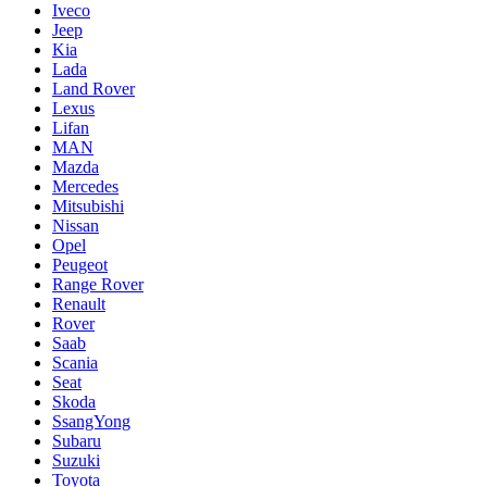
Iveco
Jeep
Kia
Lada
Land Rover
Lexus
Lifan
MAN
Mazda
Mercedes
Mitsubishi
Nissan
Opel
Peugeot
Range Rover
Renault
Rover
Saab
Scania
Seat
Skoda
SsangYong
Subaru
Suzuki
Toyota