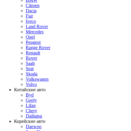
BMW
Citroen
Dacia
Fiat
Iveco
Land Rover
Mercedes
Opel
Peugeot
Range Rover
Renault
Rover
Saab
Seat
Skoda
Volkswagen
Volvo
Китайские авто
Byd
Geely
Lifan
Chery
Daihatsu
Корейские авто
Daewoo