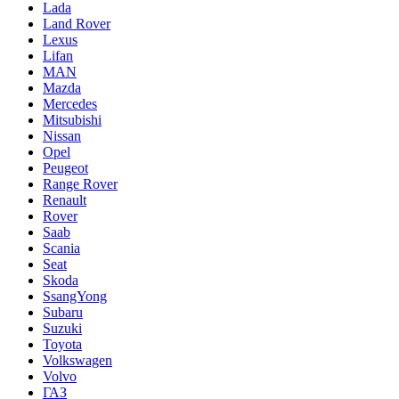
Lada
Land Rover
Lexus
Lifan
MAN
Mazda
Mercedes
Mitsubishi
Nissan
Opel
Peugeot
Range Rover
Renault
Rover
Saab
Scania
Seat
Skoda
SsangYong
Subaru
Suzuki
Toyota
Volkswagen
Volvo
ГАЗ