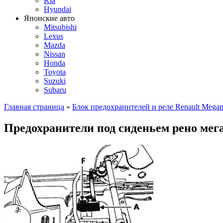
Kia
Hyundai
Японские авто
Mitsubishi
Lexus
Mazda
Nissan
Honda
Toyota
Suzuki
Subaru
Главная страница
»
Блок предохранителей и реле Renault Megane
Предохранители под сиденьем рено мега