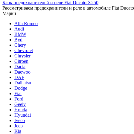
Блок предохранителей и реле Fiat Ducato X250
Рассматриваем предохранители и реле в автомобиле Fiat Ducato
Марки
Alfa Romeo
Audi
BMW
Byd
Chery
Chevrolet
Chrysler
Citroen
Dacia
Daewoo
DAF
Daihatsu
Dodge
Fiat
Ford
Geely
Honda
Hyundai
Iveco
Jeep
Kia