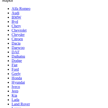
Марки
Alfa Romeo
Audi
BMW
Byd
Chery
Chevrolet
Chrysler
Citroen
Dacia
Daewoo
DAF
Daihatsu
Dodge
Fiat
Ford
Geely
Honda
Hyundai
Iveco
Jeep
Kia
Lada
Land Rover