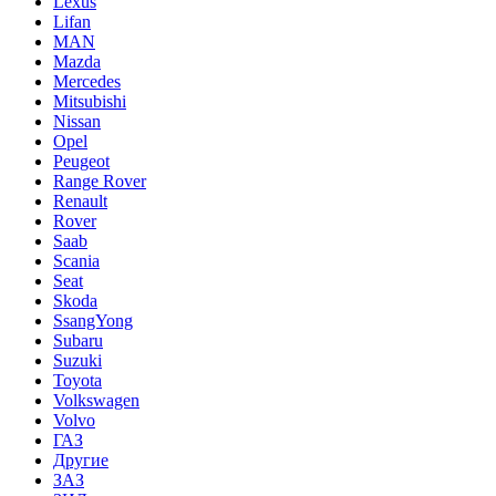
Lexus
Lifan
MAN
Mazda
Mercedes
Mitsubishi
Nissan
Opel
Peugeot
Range Rover
Renault
Rover
Saab
Scania
Seat
Skoda
SsangYong
Subaru
Suzuki
Toyota
Volkswagen
Volvo
ГАЗ
Другие
ЗАЗ