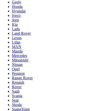
Geely
Honda
Hyundai
Iveco
Jeep
Kia
Lada
Land Rover
Lexus
Lifan
MAN
Mazda
Mercedes
Mitsubishi
Nissan
Opel
Peugeot
Range Rover
Renault
Rover
Saab
Scania
Seat
Skoda
SsangYong