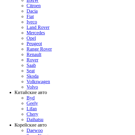
BMW
Citroen
Dacia
Fiat
Iveco
Land Rover
Mercedes
Opel
Peugeot
Range Rover
Renault
Rover
Saab
Seat
Skoda
Volkswagen
Volvo
Китайские авто
Byd
Geely
Lifan
Chery
Daihatsu
Корейские авто
Daewoo