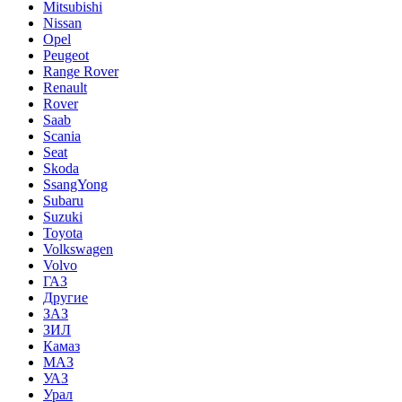
Mitsubishi
Nissan
Opel
Peugeot
Range Rover
Renault
Rover
Saab
Scania
Seat
Skoda
SsangYong
Subaru
Suzuki
Toyota
Volkswagen
Volvo
ГАЗ
Другие
ЗАЗ
ЗИЛ
Камаз
МАЗ
УАЗ
Урал