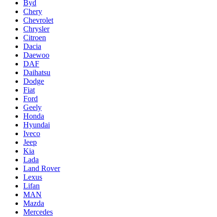
Byd
Chery
Chevrolet
Chrysler
Citroen
Dacia
Daewoo
DAF
Daihatsu
Dodge
Fiat
Ford
Geely
Honda
Hyundai
Iveco
Jeep
Kia
Lada
Land Rover
Lexus
Lifan
MAN
Mazda
Mercedes