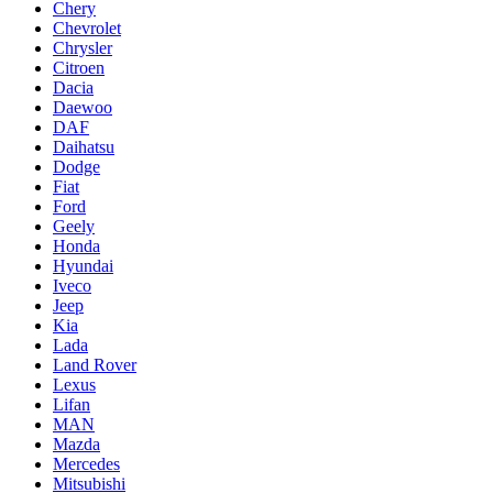
Chery
Chevrolet
Chrysler
Citroen
Dacia
Daewoo
DAF
Daihatsu
Dodge
Fiat
Ford
Geely
Honda
Hyundai
Iveco
Jeep
Kia
Lada
Land Rover
Lexus
Lifan
MAN
Mazda
Mercedes
Mitsubishi