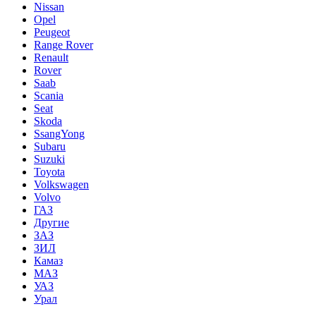
Nissan
Opel
Peugeot
Range Rover
Renault
Rover
Saab
Scania
Seat
Skoda
SsangYong
Subaru
Suzuki
Toyota
Volkswagen
Volvo
ГАЗ
Другие
ЗАЗ
ЗИЛ
Камаз
МАЗ
УАЗ
Урал