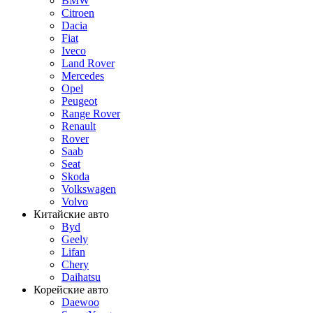
BMW
Citroen
Dacia
Fiat
Iveco
Land Rover
Mercedes
Opel
Peugeot
Range Rover
Renault
Rover
Saab
Seat
Skoda
Volkswagen
Volvo
Китайские авто
Byd
Geely
Lifan
Chery
Daihatsu
Корейские авто
Daewoo