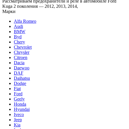
Рассматриваем предохранители и реле в автомобиле Ford
Kuga 2 поколения — 2012, 2013, 2014,
Марки
Alfa Romeo
Audi
BMW
Byd
Chery
Chevrolet
Chrysler
Citroen
Dacia
Daewoo
DAF
Daihatsu
Dodge
Fiat
Ford
Geely
Honda
Hyundai
Iveco
Jeep
Kia