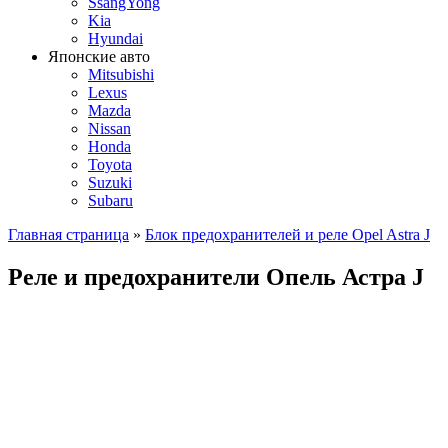
SsangYong
Kia
Hyundai
Японские авто
Mitsubishi
Lexus
Mazda
Nissan
Honda
Toyota
Suzuki
Subaru
Главная страница
»
Блок предохранителей и реле Opel Astra J
Реле и предохранители Опель Астра J