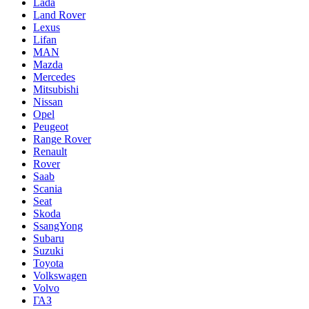
Lada
Land Rover
Lexus
Lifan
MAN
Mazda
Mercedes
Mitsubishi
Nissan
Opel
Peugeot
Range Rover
Renault
Rover
Saab
Scania
Seat
Skoda
SsangYong
Subaru
Suzuki
Toyota
Volkswagen
Volvo
ГАЗ