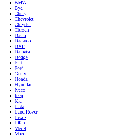
BMW
Byd
Chery
Chevrolet
Chrysler
Citroen
Dacia
Daewoo
DAF
Daihatsu
Dodge
Fiat
Ford
Geely
Honda
Hyundai
Iveco
Jeep
Kia
Lada
Land Rover
Lexus
Lifan
MAN
Mazda