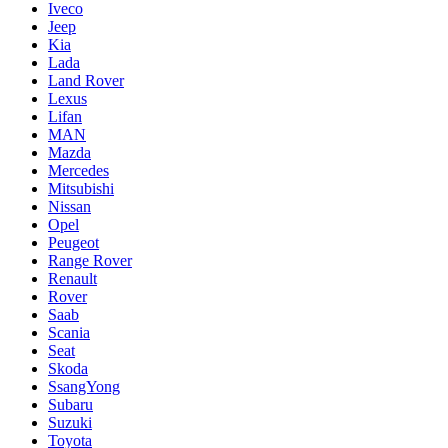
Iveco
Jeep
Kia
Lada
Land Rover
Lexus
Lifan
MAN
Mazda
Mercedes
Mitsubishi
Nissan
Opel
Peugeot
Range Rover
Renault
Rover
Saab
Scania
Seat
Skoda
SsangYong
Subaru
Suzuki
Toyota