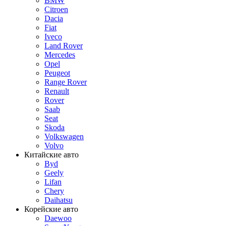
BMW
Citroen
Dacia
Fiat
Iveco
Land Rover
Mercedes
Opel
Peugeot
Range Rover
Renault
Rover
Saab
Seat
Skoda
Volkswagen
Volvo
Китайские авто
Byd
Geely
Lifan
Chery
Daihatsu
Корейские авто
Daewoo