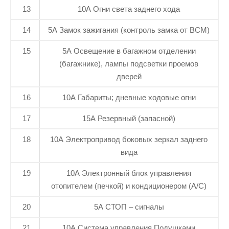
13
10А Огни света заднего хода
14
5А Замок зажигания (контроль замка от ВСМ)
15
5А Освещение в багажном отделении
(багажнике), лампы подсветки проемов
дверей
16
10А Габариты; дневные ходовые огни
17
15А Резервный (запасной)
18
10А Электропривод боковых зеркал заднего
вида
19
10А Электронный блок управления
отопителем (печкой) и кондиционером (A/C)
20
5А СТОП – сигналы
21
10А Система управления Подушками