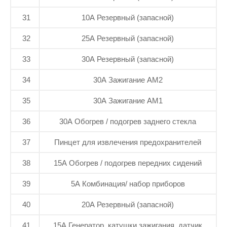
31
10А Резервный (запасной)
32
25А Резервный (запасной)
33
30А Резервный (запасной)
34
30А Зажигание АМ2
35
30А Зажигание АМ1
36
30А Обогрев / подогрев заднего стекла
37
Пинцет для извлечения предохранителей
38
15А Обогрев / подогрев передних сидений
39
5А Комбинация/ набор приборов
40
20А Резервный (запасной)
41
15А Генератор, катушки зажигания, датчик