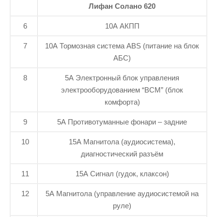
Лифан Солано 620
6
10А АКПП
7
10А Тормозная система ABS (питание на блок
АБС)
8
5А Электронный блок управления
электрооборудованием “ВСМ” (блок
комфорта)
9
5А Противотуманные фонари – задние
10
15А Магнитола (аудиосистема),
диагностический разъём
11
15А Сигнал (гудок, клаксон)
12
5А Магнитола (управление аудиосистемой на
руле)