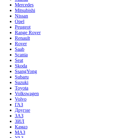
Mercedes
Mitsubishi
Nissan
Opel
Peugeot
Range Rover
Renault
Rover
Saab
Scania
Seat
Skoda
SsangYong
Subaru
Suzuki
Toyota
Volkswagen
Volvo
ГАЗ
Другие
ЗАЗ
ЗИЛ
Камаз
МАЗ
УАЗ