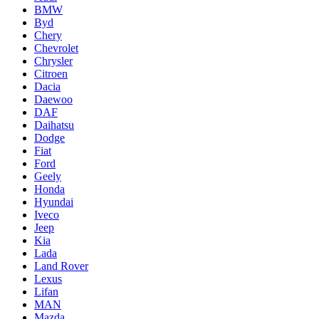
BMW
Byd
Chery
Chevrolet
Chrysler
Citroen
Dacia
Daewoo
DAF
Daihatsu
Dodge
Fiat
Ford
Geely
Honda
Hyundai
Iveco
Jeep
Kia
Lada
Land Rover
Lexus
Lifan
MAN
Mazda