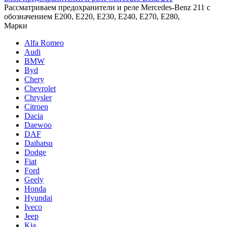
Рассматриваем предохранители и реле Mercedes-Benz 211 с
обозначением E200, E220, E230, E240, E270, E280,
Марки
Alfa Romeo
Audi
BMW
Byd
Chery
Chevrolet
Chrysler
Citroen
Dacia
Daewoo
DAF
Daihatsu
Dodge
Fiat
Ford
Geely
Honda
Hyundai
Iveco
Jeep
Kia