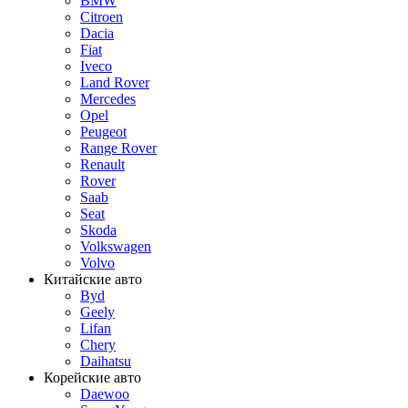
BMW
Citroen
Dacia
Fiat
Iveco
Land Rover
Mercedes
Opel
Peugeot
Range Rover
Renault
Rover
Saab
Seat
Skoda
Volkswagen
Volvo
Китайские авто
Byd
Geely
Lifan
Chery
Daihatsu
Корейские авто
Daewoo