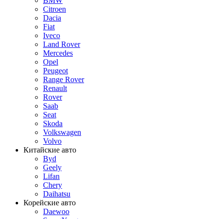
BMW
Citroen
Dacia
Fiat
Iveco
Land Rover
Mercedes
Opel
Peugeot
Range Rover
Renault
Rover
Saab
Seat
Skoda
Volkswagen
Volvo
Китайские авто
Byd
Geely
Lifan
Chery
Daihatsu
Корейские авто
Daewoo