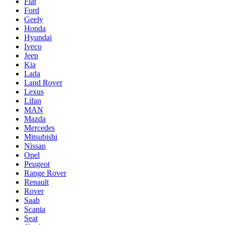
Fiat
Ford
Geely
Honda
Hyundai
Iveco
Jeep
Kia
Lada
Land Rover
Lexus
Lifan
MAN
Mazda
Mercedes
Mitsubishi
Nissan
Opel
Peugeot
Range Rover
Renault
Rover
Saab
Scania
Seat