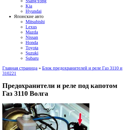
SsangYong
Kia
Hyundai
Японские авто
Mitsubishi
Lexus
Mazda
Nissan
Honda
Toyota
Suzuki
Subaru
Главная страница
»
Блок предохранителей и реле Газ 3110 и
310221
Предохранители и реле под капотом
Газ 3110 Волга