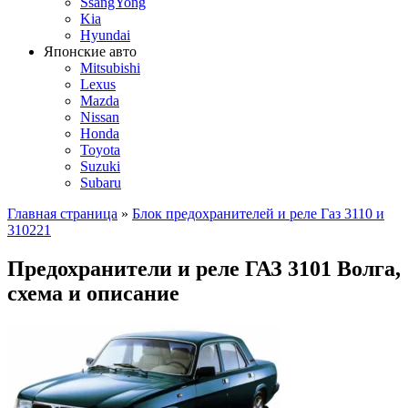
SsangYong
Kia
Hyundai
Японские авто
Mitsubishi
Lexus
Mazda
Nissan
Honda
Toyota
Suzuki
Subaru
Главная страница
»
Блок предохранителей и реле Газ 3110 и
310221
Предохранители и реле ГАЗ 3101 Волга,
схема и описание