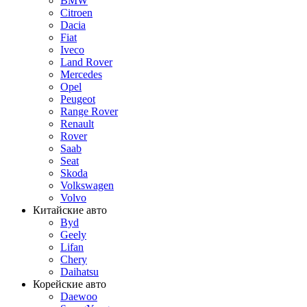
BMW
Citroen
Dacia
Fiat
Iveco
Land Rover
Mercedes
Opel
Peugeot
Range Rover
Renault
Rover
Saab
Seat
Skoda
Volkswagen
Volvo
Китайские авто
Byd
Geely
Lifan
Chery
Daihatsu
Корейские авто
Daewoo