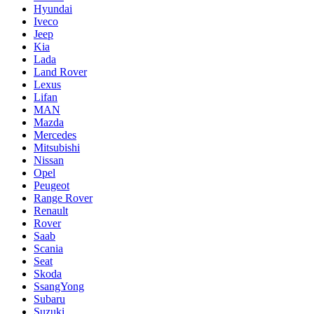
Hyundai
Iveco
Jeep
Kia
Lada
Land Rover
Lexus
Lifan
MAN
Mazda
Mercedes
Mitsubishi
Nissan
Opel
Peugeot
Range Rover
Renault
Rover
Saab
Scania
Seat
Skoda
SsangYong
Subaru
Suzuki