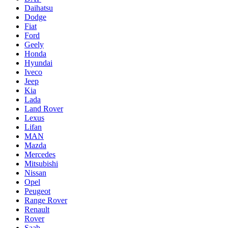
Daihatsu
Dodge
Fiat
Ford
Geely
Honda
Hyundai
Iveco
Jeep
Kia
Lada
Land Rover
Lexus
Lifan
MAN
Mazda
Mercedes
Mitsubishi
Nissan
Opel
Peugeot
Range Rover
Renault
Rover
Saab