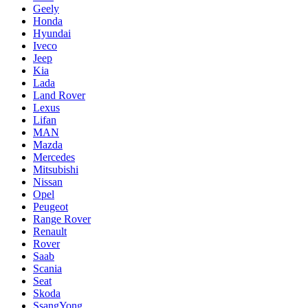
Geely
Honda
Hyundai
Iveco
Jeep
Kia
Lada
Land Rover
Lexus
Lifan
MAN
Mazda
Mercedes
Mitsubishi
Nissan
Opel
Peugeot
Range Rover
Renault
Rover
Saab
Scania
Seat
Skoda
SsangYong