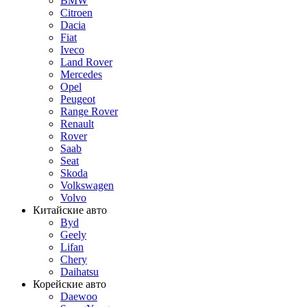
BMW
Citroen
Dacia
Fiat
Iveco
Land Rover
Mercedes
Opel
Peugeot
Range Rover
Renault
Rover
Saab
Seat
Skoda
Volkswagen
Volvo
Китайские авто
Byd
Geely
Lifan
Chery
Daihatsu
Корейские авто
Daewoo