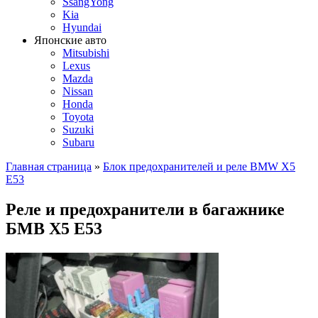
SsangYong
Kia
Hyundai
Японские авто
Mitsubishi
Lexus
Mazda
Nissan
Honda
Toyota
Suzuki
Subaru
Главная страница
»
Блок предохранителей и реле BMW X5
E53
Реле и предохранители в багажнике
БМВ Х5 Е53