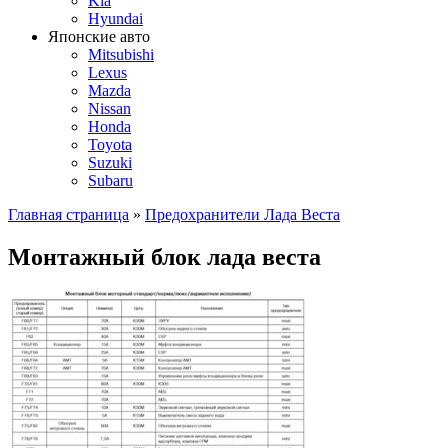
Kia
Hyundai
Японские авто
Mitsubishi
Lexus
Mazda
Nissan
Honda
Toyota
Suzuki
Subaru
Главная страница
»
Предохранители Лада Веста
Монтажный блок лада веста