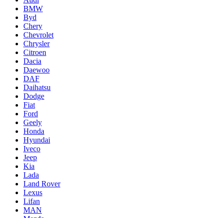
BMW
Byd
Chery
Chevrolet
Chrysler
Citroen
Dacia
Daewoo
DAF
Daihatsu
Dodge
Fiat
Ford
Geely
Honda
Hyundai
Iveco
Jeep
Kia
Lada
Land Rover
Lexus
Lifan
MAN