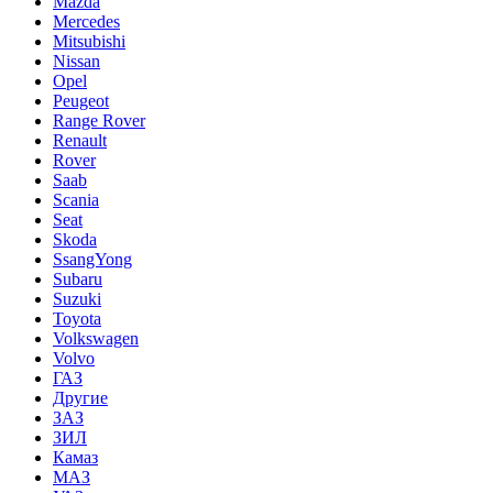
Mazda
Mercedes
Mitsubishi
Nissan
Opel
Peugeot
Range Rover
Renault
Rover
Saab
Scania
Seat
Skoda
SsangYong
Subaru
Suzuki
Toyota
Volkswagen
Volvo
ГАЗ
Другие
ЗАЗ
ЗИЛ
Камаз
МАЗ