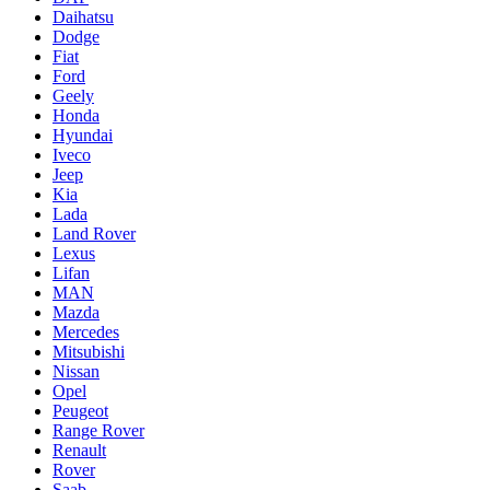
Daihatsu
Dodge
Fiat
Ford
Geely
Honda
Hyundai
Iveco
Jeep
Kia
Lada
Land Rover
Lexus
Lifan
MAN
Mazda
Mercedes
Mitsubishi
Nissan
Opel
Peugeot
Range Rover
Renault
Rover
Saab