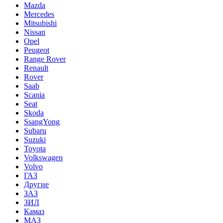
Mazda
Mercedes
Mitsubishi
Nissan
Opel
Peugeot
Range Rover
Renault
Rover
Saab
Scania
Seat
Skoda
SsangYong
Subaru
Suzuki
Toyota
Volkswagen
Volvo
ГАЗ
Другие
ЗАЗ
ЗИЛ
Камаз
МАЗ