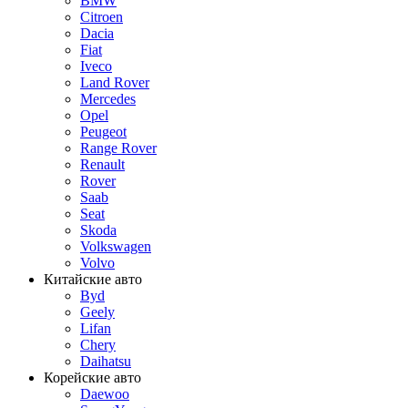
BMW
Citroen
Dacia
Fiat
Iveco
Land Rover
Mercedes
Opel
Peugeot
Range Rover
Renault
Rover
Saab
Seat
Skoda
Volkswagen
Volvo
Китайские авто
Byd
Geely
Lifan
Chery
Daihatsu
Корейские авто
Daewoo