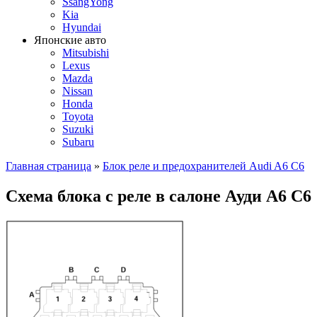
SsangYong
Kia
Hyundai
Японские авто
Mitsubishi
Lexus
Mazda
Nissan
Honda
Toyota
Suzuki
Subaru
Главная страница
»
Блок реле и предохранителей Audi A6 C6
Схема блока с реле в салоне Ауди А6 С6