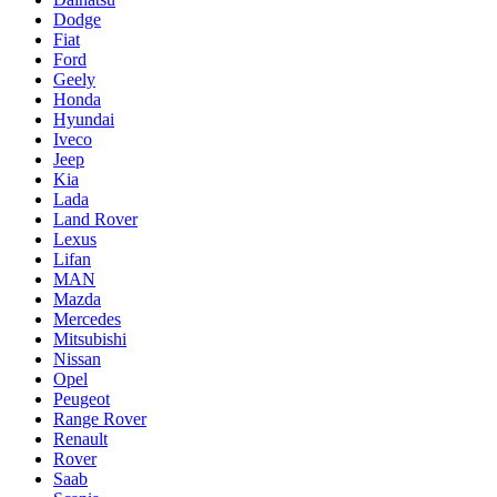
Dodge
Fiat
Ford
Geely
Honda
Hyundai
Iveco
Jeep
Kia
Lada
Land Rover
Lexus
Lifan
MAN
Mazda
Mercedes
Mitsubishi
Nissan
Opel
Peugeot
Range Rover
Renault
Rover
Saab