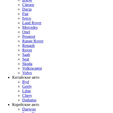
BMW
Citroen
Dacia
Fiat
Iveco
Land Rover
Mercedes
Opel
Peugeot
Range Rover
Renault
Rover
Saab
Seat
Skoda
Volkswagen
Volvo
Китайские авто
Byd
Geely
Lifan
Chery
Daihatsu
Корейские авто
Daewoo