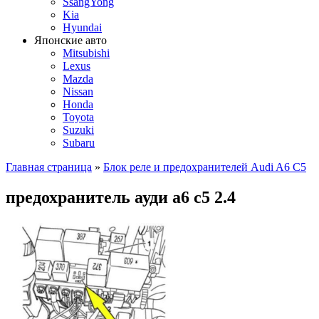
SsangYong
Kia
Hyundai
Японские авто
Mitsubishi
Lexus
Mazda
Nissan
Honda
Toyota
Suzuki
Subaru
Главная страница
»
Блок реле и предохранителей Audi A6 C5
предохранитель ауди а6 с5 2.4