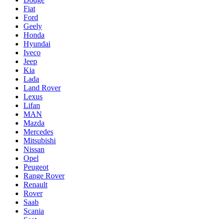
Fiat
Ford
Geely
Honda
Hyundai
Iveco
Jeep
Kia
Lada
Land Rover
Lexus
Lifan
MAN
Mazda
Mercedes
Mitsubishi
Nissan
Opel
Peugeot
Range Rover
Renault
Rover
Saab
Scania