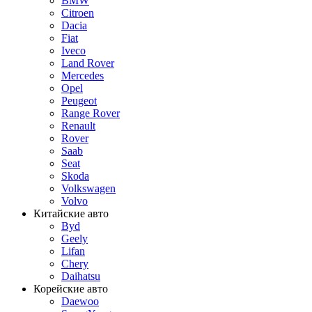
BMW
Citroen
Dacia
Fiat
Iveco
Land Rover
Mercedes
Opel
Peugeot
Range Rover
Renault
Rover
Saab
Seat
Skoda
Volkswagen
Volvo
Китайские авто
Byd
Geely
Lifan
Chery
Daihatsu
Корейские авто
Daewoo