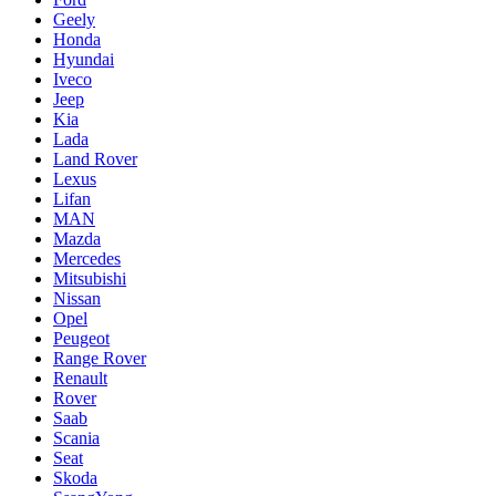
Geely
Honda
Hyundai
Iveco
Jeep
Kia
Lada
Land Rover
Lexus
Lifan
MAN
Mazda
Mercedes
Mitsubishi
Nissan
Opel
Peugeot
Range Rover
Renault
Rover
Saab
Scania
Seat
Skoda