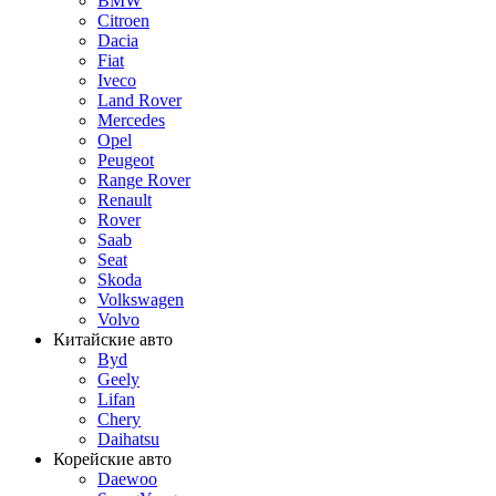
BMW
Citroen
Dacia
Fiat
Iveco
Land Rover
Mercedes
Opel
Peugeot
Range Rover
Renault
Rover
Saab
Seat
Skoda
Volkswagen
Volvo
Китайские авто
Byd
Geely
Lifan
Chery
Daihatsu
Корейские авто
Daewoo