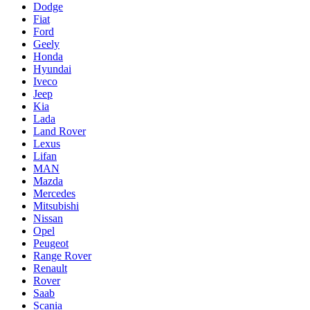
Dodge
Fiat
Ford
Geely
Honda
Hyundai
Iveco
Jeep
Kia
Lada
Land Rover
Lexus
Lifan
MAN
Mazda
Mercedes
Mitsubishi
Nissan
Opel
Peugeot
Range Rover
Renault
Rover
Saab
Scania