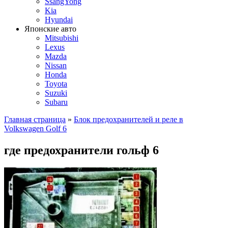
SsangYong
Kia
Hyundai
Японские авто
Mitsubishi
Lexus
Mazda
Nissan
Honda
Toyota
Suzuki
Subaru
Главная страница
»
Блок предохранителей и реле в
Volkswagen Golf 6
где предохранители гольф 6