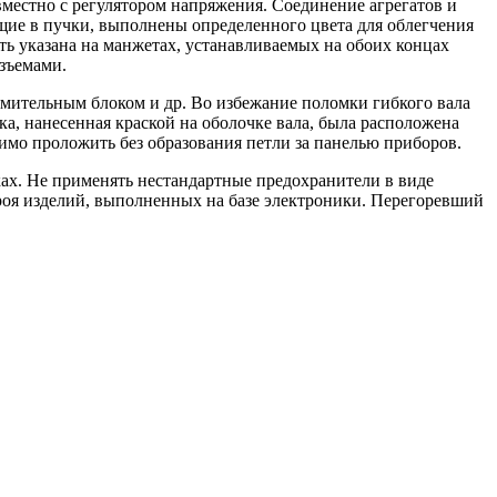
местно с регулятором напряжения. Соединение агрегатов и
щие в пучки, выполнены определенного цвета для облегчения
ь указана на манжетах, устанавливаемых на обоих концах
зъемами.
ямительным блоком и др. Во избежание поломки гибкого вала
а, нанесенная краской на оболочке вала, была расположена
имо проложить без образования петли за панелью приборов.
ах. Не применять нестандартные предохранители в виде
троя изделий, выполненных на базе электроники. Перегоревший