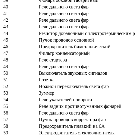
39
Фонарь боковой габаритный
40
Реле дальнего света фар
41
Реле дальнего света фар
42
Реле дальнего света фар
43
Реле дальнего света фар
44
Резистор добавочный с электротермическим р
45
Пучок проводов основной
46
Предохранитель биметаллический
47
Фильтр конденсаторный
48
Реле стартера
49
Реле дальнего света фар
50
Выключатель звуковых сигналов
51
Розетка
52
Ножной переключатель света фар
53
Зуммер
54
Реле указателей поворота
55
Реле задних противотуманных фонарей
56
Реле дальнего света фар
57
Пучок проводов корректора фар
58
Предохранитель плавкий на 6А
59
Электродвигатель стеклоочистителя