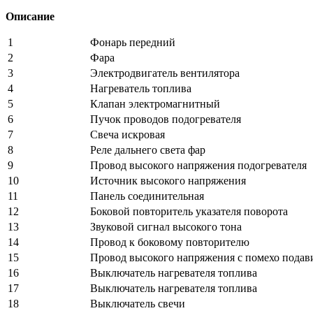
Описание
1
Фонарь передний
2
Фара
3
Электродвигатель вентилятора
4
Нагреватель топлива
5
Клапан электромагнитный
6
Пучок проводов подогревателя
7
Свеча искровая
8
Реле дальнего света фар
9
Провод высокого напряжения подогревателя
10
Источник высокого напряжения
11
Панель соединительная
12
Боковой повторитель указателя поворота
13
Звуковой сигнал высокого тона
14
Провод к боковому повторителю
15
Провод высокого напряжения с помехо пода
16
Выключатель нагревателя топлива
17
Выключатель нагревателя топлива
18
Выключатель свечи