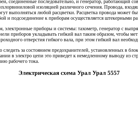
еи, соединенные последовательно, и генератор, работающий сов
ихлорвиниловой изоляцией различного сечения. Провода, входя
гут выполняться любой расцветки. Расцветка провода может быт
бой и подсоединение к приборам осуществляется штекерными ра
, электронные приборы и системы: тахометр, генератор с выпр
ели приборов укладывать гибкий вал таким образом, чтобы метк
оходного отверстия гибкого вала, при этом гибкий вал необход
 следить за состоянием предохранителей, установленных в блок
кании в электро цепи это приведет к немедленному выводу из с
нию рабочего тока.
Электрическая схема Урал Урал 5557