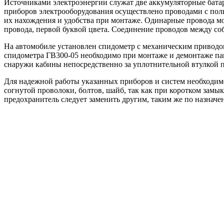
Источниками электроэнергии служат две аккумуляторные батар
приборов электрооборудования осуществлено проводами с пол
их нахождения и удобства при монтаже. Одинарные провода мо
провода, первой буквой цвета. Соединение проводов между со
На автомобиле установлен спидометр с механическим приводом
спидометра ГВ300-05 необходимо при монтаже и демонтаже пан
снаружи кабины непосредственно за уплотнительной втулкой пр
Для надежной работы указанных приборов и систем необходимо
согнутой проволоки, болтов, шайб, так как при коротком замы
предохранитель следует заменить другим, таким же по назначе