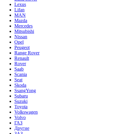
Lexus
Lifan
MAN
Mazda
Mercedes
Mitsubishi
Nissan
Opel
Peugeot
Range Rover
Renault
Rover
Saab
Scania
Seat
Skoda
SsangYong
Subaru
Suzuki
Toyota
Volkswagen
Volvo
ГАЗ
Другие
ЗАЗ