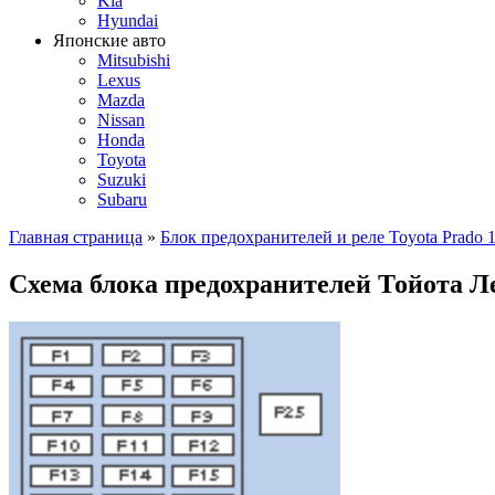
Kia
Hyundai
Японские авто
Mitsubishi
Lexus
Mazda
Nissan
Honda
Toyota
Suzuki
Subaru
Главная страница
»
Блок предохранителей и реле Toyota Prado 
Схема блока предохранителей Тойота Л