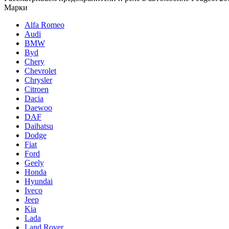
Марки
Alfa Romeo
Audi
BMW
Byd
Chery
Chevrolet
Chrysler
Citroen
Dacia
Daewoo
DAF
Daihatsu
Dodge
Fiat
Ford
Geely
Honda
Hyundai
Iveco
Jeep
Kia
Lada
Land Rover