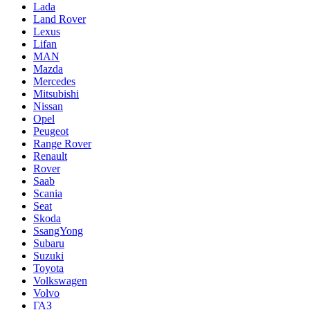
Lada
Land Rover
Lexus
Lifan
MAN
Mazda
Mercedes
Mitsubishi
Nissan
Opel
Peugeot
Range Rover
Renault
Rover
Saab
Scania
Seat
Skoda
SsangYong
Subaru
Suzuki
Toyota
Volkswagen
Volvo
ГАЗ