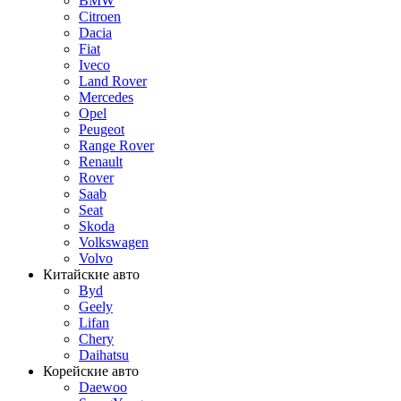
BMW
Citroen
Dacia
Fiat
Iveco
Land Rover
Mercedes
Opel
Peugeot
Range Rover
Renault
Rover
Saab
Seat
Skoda
Volkswagen
Volvo
Китайские авто
Byd
Geely
Lifan
Chery
Daihatsu
Корейские авто
Daewoo