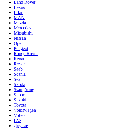
Land Rover
Lexus
Lifan
MAN
Mazda
Mercedes
Mitsubishi
Nissan
Opel
Peugeot
Range Rover
Renault
Rover
Saab
Scania
Seat
Skoda
SsangYong
Subaru
Suzuki
Toyota
Volkswagen
Volvo
ГАЗ
Другие