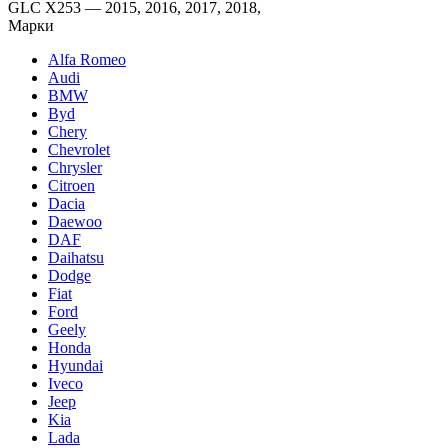
GLC X253 — 2015, 2016, 2017, 2018,
Марки
Alfa Romeo
Audi
BMW
Byd
Chery
Chevrolet
Chrysler
Citroen
Dacia
Daewoo
DAF
Daihatsu
Dodge
Fiat
Ford
Geely
Honda
Hyundai
Iveco
Jeep
Kia
Lada