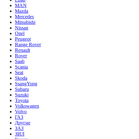
MAN
Mazda
Mercedes
Mitsubishi
Nissan
Opel
Peugeot
Range Rover
Renault
Rover
Saab
Scania
Seat
Skoda
SsangYong
Subaru
Suzuki
Toyota
Volkswagen
Volvo
ГАЗ
Другие
ЗАЗ
ЗИЛ