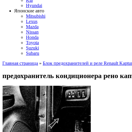
Kia
Hyundai
Японские авто
Mitsubishi
Lexus
Mazda
Nissan
Honda
Toyota
Suzuki
Subaru
Главная страница
»
Блок предохранителей и реле Renault Kaptu
предохранитель кондиционера рено кап