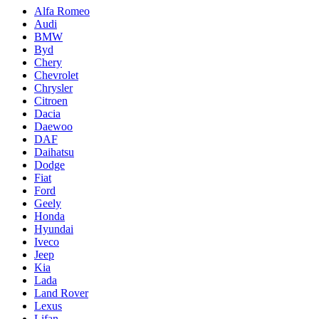
Alfa Romeo
Audi
BMW
Byd
Chery
Chevrolet
Chrysler
Citroen
Dacia
Daewoo
DAF
Daihatsu
Dodge
Fiat
Ford
Geely
Honda
Hyundai
Iveco
Jeep
Kia
Lada
Land Rover
Lexus
Lifan