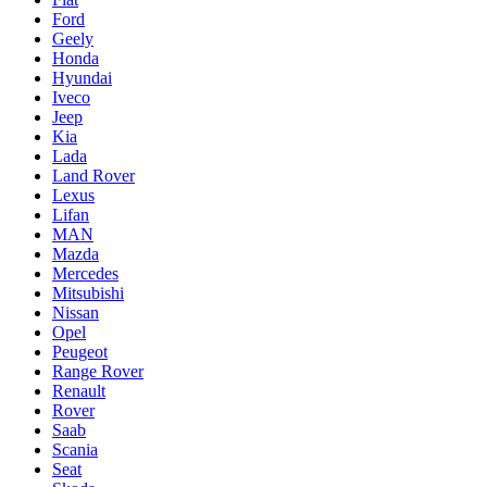
Ford
Geely
Honda
Hyundai
Iveco
Jeep
Kia
Lada
Land Rover
Lexus
Lifan
MAN
Mazda
Mercedes
Mitsubishi
Nissan
Opel
Peugeot
Range Rover
Renault
Rover
Saab
Scania
Seat