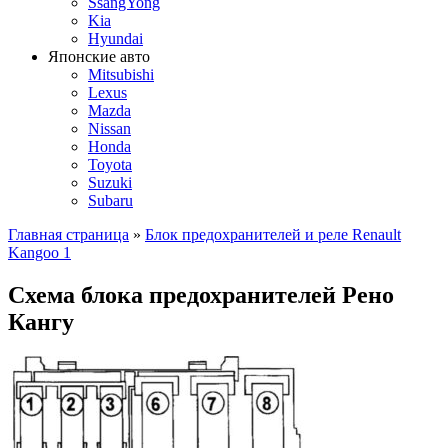
SsangYong
Kia
Hyundai
Японские авто
Mitsubishi
Lexus
Mazda
Nissan
Honda
Toyota
Suzuki
Subaru
Главная страница
»
Блок предохранителей и реле Renault
Kangoo 1
Схема блока предохранителей Рено
Кангу