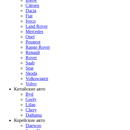
BMW
Citroen
Dacia
Fiat
Iveco
Land Rover
Mercedes
Opel
Peugeot
Range Rover
Renault
Rover
Saab
Seat
Skoda
Volkswagen
Volvo
Китайские авто
Byd
Geely
Lifan
Chery
Daihatsu
Корейские авто
Daewoo