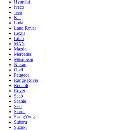
Hyundai
Iveco
Jeep
Kia
Lada
Land Rover
Lexus
Lifan
MAN
Mazda
Mercedes
Mitsubishi
Nissan
Opel
Peugeot
Range Rover
Renault
Rover
Saab
Scania
Seat
Skoda
SsangYong
Subaru
Suzuki