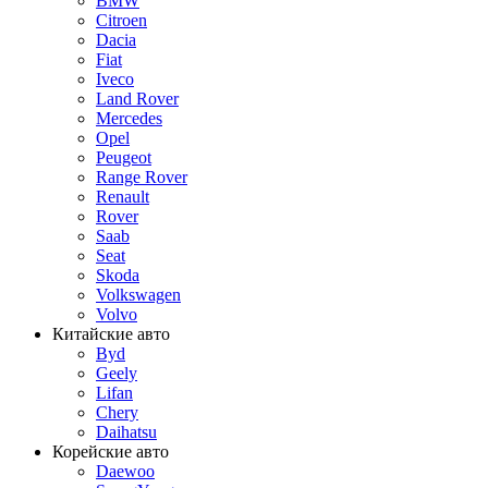
BMW
Citroen
Dacia
Fiat
Iveco
Land Rover
Mercedes
Opel
Peugeot
Range Rover
Renault
Rover
Saab
Seat
Skoda
Volkswagen
Volvo
Китайские авто
Byd
Geely
Lifan
Chery
Daihatsu
Корейские авто
Daewoo