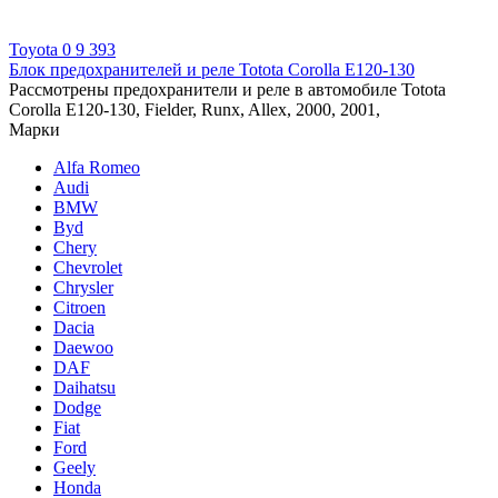
Toyota
0
9 393
Блок предохранителей и реле Totota Corolla E120-130
Рассмотрены предохранители и реле в автомобиле Totota
Corolla E120-130, Fielder, Runx, Allex, 2000, 2001,
Марки
Alfa Romeo
Audi
BMW
Byd
Chery
Chevrolet
Chrysler
Citroen
Dacia
Daewoo
DAF
Daihatsu
Dodge
Fiat
Ford
Geely
Honda