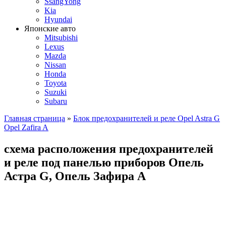
SsangYong
Kia
Hyundai
Японские авто
Mitsubishi
Lexus
Mazda
Nissan
Honda
Toyota
Suzuki
Subaru
Главная страница
»
Блок предохранителей и реле Opel Astra G
Opel Zafira A
схема расположения предохранителей
и реле под панелью приборов Опель
Астра G, Опель Зафира А