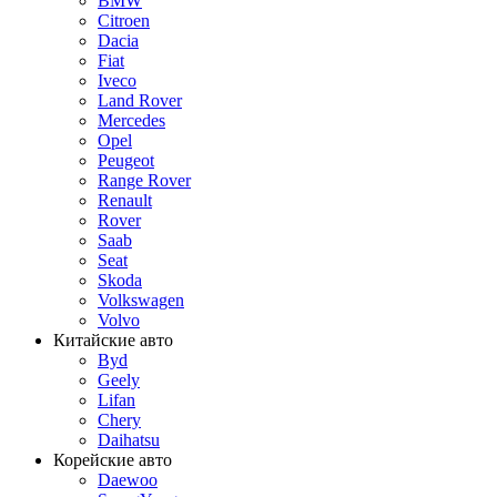
BMW
Citroen
Dacia
Fiat
Iveco
Land Rover
Mercedes
Opel
Peugeot
Range Rover
Renault
Rover
Saab
Seat
Skoda
Volkswagen
Volvo
Китайские авто
Byd
Geely
Lifan
Chery
Daihatsu
Корейские авто
Daewoo