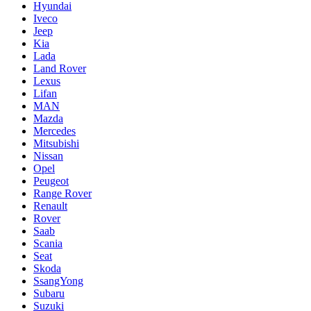
Hyundai
Iveco
Jeep
Kia
Lada
Land Rover
Lexus
Lifan
MAN
Mazda
Mercedes
Mitsubishi
Nissan
Opel
Peugeot
Range Rover
Renault
Rover
Saab
Scania
Seat
Skoda
SsangYong
Subaru
Suzuki