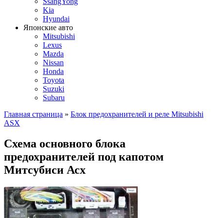
SsangYong
Kia
Hyundai
Японские авто
Mitsubishi
Lexus
Mazda
Nissan
Honda
Toyota
Suzuki
Subaru
Главная страница
»
Блок предохранителей и реле Mitsubishi
ASX
Схема основного блока
предохранителей под капотом
Митсубиси Асх