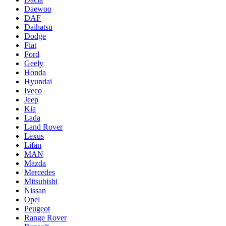
Daewoo
DAF
Daihatsu
Dodge
Fiat
Ford
Geely
Honda
Hyundai
Iveco
Jeep
Kia
Lada
Land Rover
Lexus
Lifan
MAN
Mazda
Mercedes
Mitsubishi
Nissan
Opel
Peugeot
Range Rover