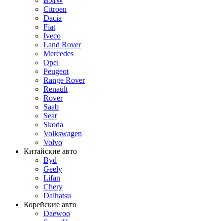
BMW
Citroen
Dacia
Fiat
Iveco
Land Rover
Mercedes
Opel
Peugeot
Range Rover
Renault
Rover
Saab
Seat
Skoda
Volkswagen
Volvo
Китайские авто
Byd
Geely
Lifan
Chery
Daihatsu
Корейские авто
Daewoo