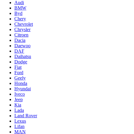
Audi
BMW
Byd
Chery
Chevrolet
Chrysler
Citroen
Dacia
Daewoo
DAF
Daihatsu
Dodge
Fiat
Ford
Geely
Honda
Hyundai
Iveco
Jeep
Kia
Lada
Land Rover
Lexus
Lifan
MAN