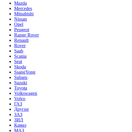
Mazda
Mercedes
Mitsubishi
Nissan
Opel
Peugeot
Range Rover
Renault
Rover
Saab
Scania
Seat
Skoda
SsangYong
Subaru
Suzuki
Toyota
Volkswagen
Volvo
ГАЗ
Другие
ЗАЗ
ЗИЛ
Камаз
МАЗ