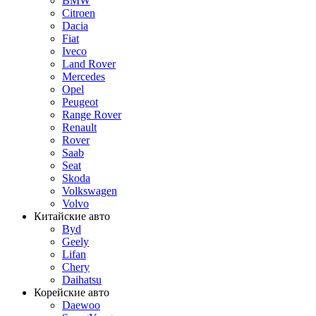
BMW
Citroen
Dacia
Fiat
Iveco
Land Rover
Mercedes
Opel
Peugeot
Range Rover
Renault
Rover
Saab
Seat
Skoda
Volkswagen
Volvo
Китайские авто
Byd
Geely
Lifan
Chery
Daihatsu
Корейские авто
Daewoo